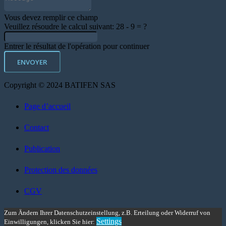
Vous devez remplir ce champ
Veuillez résoudre le calcul suivant:
28 - 9 = ?
Entrer le résultat de l'opération pour continuer
ENVOYER
Copyright © 2024 BATIFEN SAS
Page d’accueil
Contact
Publication
Protection des données
CGV
Zum Ändern Ihrer Datenschutzeinstellung, z.B. Erteilung oder Widerruf von
Settings
Einwilligungen, klicken Sie hier: