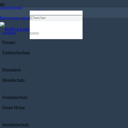
Appelez-nous!
Produits
Écrivez-nous un e-mail!
Accueil
Produits
Fenster
Einbruchschutz
Haustüren
Brandschutz
Sonnenschutz
Smart Home
Insektenschutz