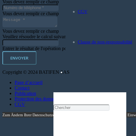
Vous devez remplir ce champ
CGV
Vous devez remplir ce champ
Vous devez remplir ce champ
Veuillez résoudre le calcul suivant:
30 + 14 = ?
Clause de non-responsabilité
Entrer le résultat de l'opération pour continuer
ENVOYER
Copyright © 2024 BATIFEN SAS
Page d’accueil
Contact
Publication
Protection des données
CGV
Zum Ändern Ihrer Datenschutzeinstellung, z.B. Erteilung oder Widerruf von Einwi