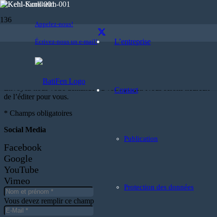
Appelez-nous!
L’entreprise
Écrivez-nous un e-mail!
Contact
Envoyez-nous votre demande ou votre projet.
Nous serons heureux
Contact
de l’éditer pour vous.
* Champs obligatoires
Social Media
Publication
Facebook
Google
YouTube
Vimeo
Protection des données
Vous devez remplir ce champ