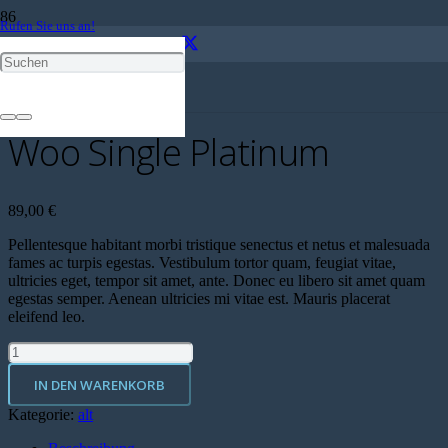
Rufen Sie uns an!
Schreiben Sie eine e-Mail an uns!
Start
/
alt
/ Woo Single Platinum
Woo Single Platinum
89,00
€
Pellentesque habitant morbi tristique senectus et netus et malesuada
fames ac turpis egestas. Vestibulum tortor quam, feugiat vitae,
ultricies eget, tempor sit amet, ante. Donec eu libero sit amet quam
egestas semper. Aenean ultricies mi vitae est. Mauris placerat
eleifend leo.
Woo
Single
IN DEN WARENKORB
Platinum
Menge
Kategorie:
alt