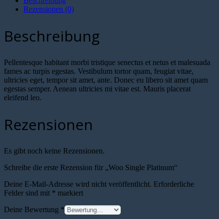
Beschreibung
Rezensionen (0)
Beschreibung
Pellentesque habitant morbi tristique senectus et netus et malesuada
fames ac turpis egestas. Vestibulum tortor quam, feugiat vitae,
ultricies eget, tempor sit amet, ante. Donec eu libero sit amet quam
egestas semper. Aenean ultricies mi vitae est. Mauris placerat
eleifend leo.
Rezensionen
Es gibt noch keine Rezensionen.
Schreibe die erste Rezension für „Woo Single Platinum“
Deine E-Mail-Adresse wird nicht veröffentlicht.
Erforderliche
Felder sind mit
*
markiert
Deine Bewertung
*