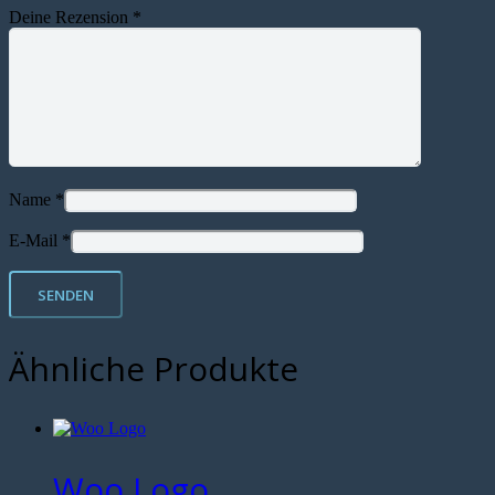
Deine Rezension
*
Name
*
E-Mail
*
Ähnliche Produkte
Woo Logo