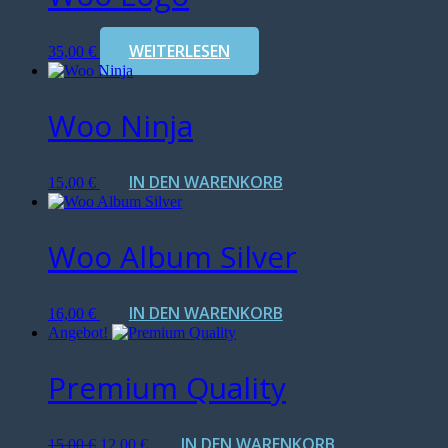
WEITERLESEN
35,00
€
Woo Ninja
IN DEN WARENKORB
15,00
€
Woo Album Silver
IN DEN WARENKORB
16,00
€
Angebot!
Premium Quality
Ursprünglicher
Aktueller
IN DEN WARENKORB
15,00
€
12,00
€